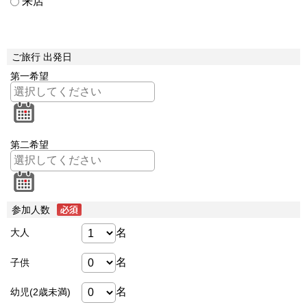
来店
ご旅行 出発日
第一希望
第二希望
参加人数
名
大人
名
子供
名
幼児(2歳未満)