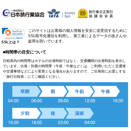
このサイトはお客様の個人情報を安全に送受信するために
SSL暗号化通信を利用し、第三者によるデータの改ざんや
盗用を防いでいます。
SSLとは？
■時間帯の目安について
日程表内の時間帯はホテルの出発時刻ではなく、交通機関の出発時刻を表示し
ています。出発・到着の時間帯（午前・午後など）は、ご利用いただく交通便
や交通事情などにより変更となる場合がありますので、ご出発前にお渡しする
「旅行日程表」にてご確認ください。