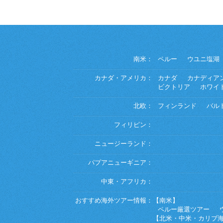
南米：
ペルー
ウユニ塩湖
カナダ・アメリカ：
カナダ
カナディア
ビクトリア
ホワイ
北欧：
フィンランド
バル
フィリピン：
ニュージーランド：
パプアニューギニア：
中東・アフリカ：
おすすめ海外ツアー情報：
【南米】
ペルー厳選ツアー
【北米・中米・カリブ