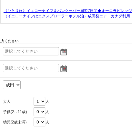
《ひとり旅》イエローナイフ＆バンクーバー周遊7日間◆オーロラビレッジ
（イエローナイフはエクスプローラーホテル泊）成田発エア・カナダ利用《
入力ください
大人
人
子供(2～11歳)
人
幼児(2歳未満)
人