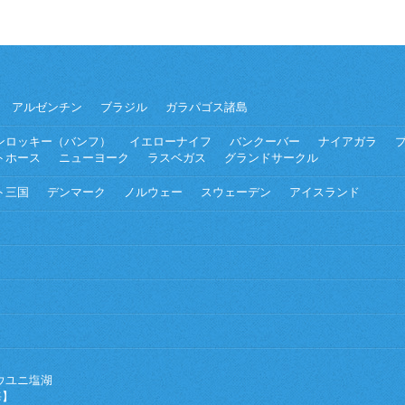
アルゼンチン
ブラジル
ガラパゴス諸島
ンロッキー（バンフ）
イエローナイフ
バンクーバー
ナイアガラ
トホース
ニューヨーク
ラスベガス
グランドサークル
ト三国
デンマーク
ノルウェー
スウェーデン
アイスランド
ウユニ塩湖
海】