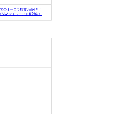
でのオーロラ観賞3回付き！
ANAマイレージ加算対象》