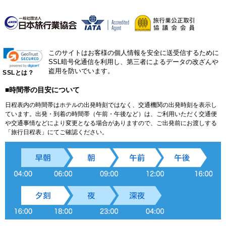
このサイトはお客様の個人情報を安全に送受信するために
SSL暗号化通信を利用し、第三者によるデータの改ざんや
盗用を防いでいます。
SSLとは？
■時間帯の目安について
日程表内の時間帯はホテルの出発時刻ではなく、交通機関の出発時刻を表示し
ています。出発・到着の時間帯（午前・午後など）は、ご利用いただく交通便
や交通事情などにより変更となる場合がありますので、ご出発前にお渡しする
「旅行日程表」にてご確認ください。