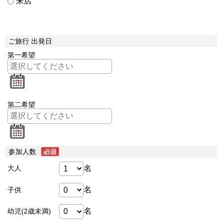
来店
ご旅行 出発日
第一希望
第二希望
参加人数
名
大人
名
子供
名
幼児(2歳未満)