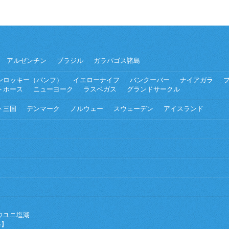
アルゼンチン
ブラジル
ガラパゴス諸島
ンロッキー（バンフ）
イエローナイフ
バンクーバー
ナイアガラ
トホース
ニューヨーク
ラスベガス
グランドサークル
ト三国
デンマーク
ノルウェー
スウェーデン
アイスランド
ウユニ塩湖
海】