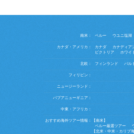
南米：
ペルー
ウユニ塩湖
カナダ・アメリカ：
カナダ
カナディア
ビクトリア
ホワイ
北欧：
フィンランド
バル
フィリピン：
ニュージーランド：
パプアニューギニア：
中東・アフリカ：
おすすめ海外ツアー情報：
【南米】
ペルー厳選ツアー
【北米・中米・カリブ