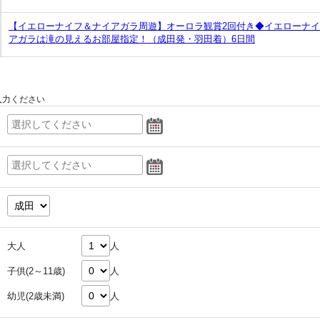
【イエローナイフ＆ナイアガラ周遊】オーロラ観賞2回付き◆イエローナ
アガラは滝の見えるお部屋指定！（成田発・羽田着）6日間
入力ください
大人
人
子供(2～11歳)
人
幼児(2歳未満)
人