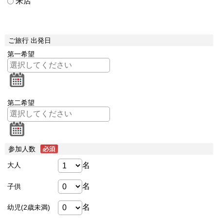
来店
ご旅行 出発日
第一希望
第二希望
参加人数
名
大人
名
子供
名
幼児(2歳未満)