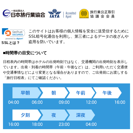
このサイトはお客様の個人情報を安全に送受信するために
SSL暗号化通信を利用し、第三者によるデータの改ざんや
盗用を防いでいます。
SSLとは？
■時間帯の目安について
日程表内の時間帯はホテルの出発時刻ではなく、交通機関の出発時刻を表示し
ています。出発・到着の時間帯（午前・午後など）は、ご利用いただく交通便
や交通事情などにより変更となる場合がありますので、ご出発前にお渡しする
「旅行日程表」にてご確認ください。