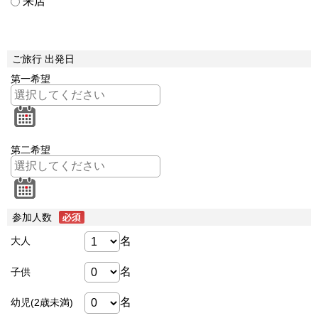
来店
ご旅行 出発日
第一希望
第二希望
参加人数
名
大人
名
子供
名
幼児(2歳未満)