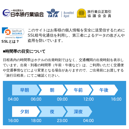
このサイトはお客様の個人情報を安全に送受信するために
SSL暗号化通信を利用し、第三者によるデータの改ざんや
盗用を防いでいます。
SSLとは？
■時間帯の目安について
日程表内の時間帯はホテルの出発時刻ではなく、交通機関の出発時刻を表示し
ています。出発・到着の時間帯（午前・午後など）は、ご利用いただく交通便
や交通事情などにより変更となる場合がありますので、ご出発前にお渡しする
「旅行日程表」にてご確認ください。