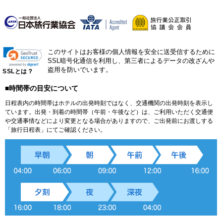
このサイトはお客様の個人情報を安全に送受信するために
SSL暗号化通信を利用し、第三者によるデータの改ざんや
盗用を防いでいます。
SSLとは？
■時間帯の目安について
日程表内の時間帯はホテルの出発時刻ではなく、交通機関の出発時刻を表示し
ています。出発・到着の時間帯（午前・午後など）は、ご利用いただく交通便
や交通事情などにより変更となる場合がありますので、ご出発前にお渡しする
「旅行日程表」にてご確認ください。