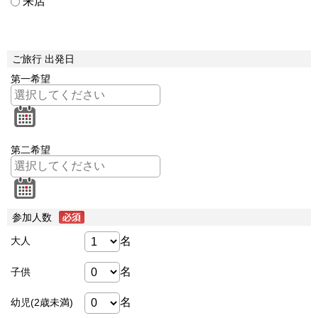
来店
ご旅行 出発日
第一希望
第二希望
参加人数
名
大人
名
子供
名
幼児(2歳未満)