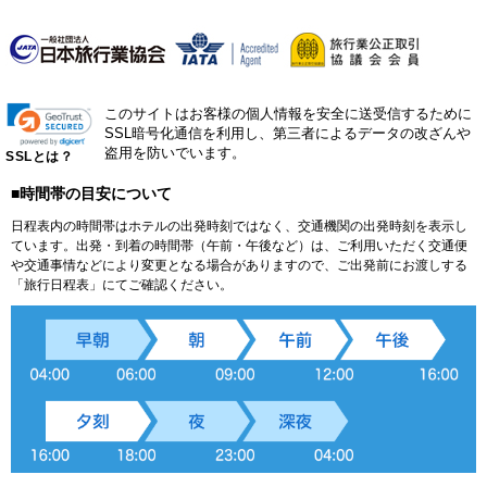
このサイトはお客様の個人情報を安全に送受信するために
SSL暗号化通信を利用し、第三者によるデータの改ざんや
盗用を防いでいます。
SSLとは？
■時間帯の目安について
日程表内の時間帯はホテルの出発時刻ではなく、交通機関の出発時刻を表示し
ています。出発・到着の時間帯（午前・午後など）は、ご利用いただく交通便
や交通事情などにより変更となる場合がありますので、ご出発前にお渡しする
「旅行日程表」にてご確認ください。