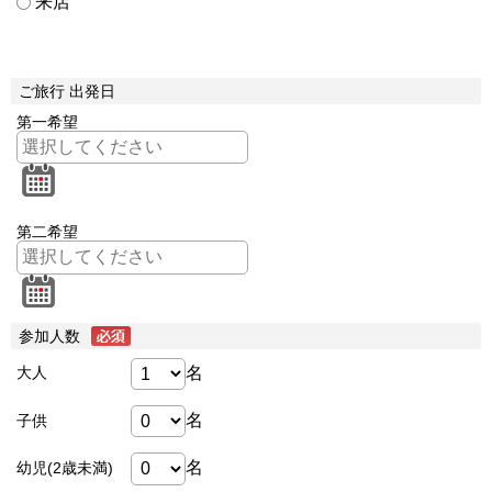
来店
ご旅行 出発日
第一希望
第二希望
参加人数
名
大人
名
子供
名
幼児(2歳未満)