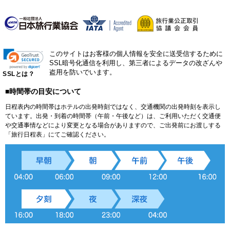
このサイトはお客様の個人情報を安全に送受信するために
SSL暗号化通信を利用し、第三者によるデータの改ざんや
盗用を防いでいます。
SSLとは？
■時間帯の目安について
日程表内の時間帯はホテルの出発時刻ではなく、交通機関の出発時刻を表示し
ています。出発・到着の時間帯（午前・午後など）は、ご利用いただく交通便
や交通事情などにより変更となる場合がありますので、ご出発前にお渡しする
「旅行日程表」にてご確認ください。