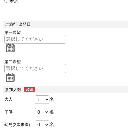
来店
ご旅行 出発日
第一希望
第二希望
参加人数
名
大人
名
子供
名
幼児(2歳未満)