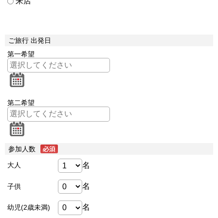
来店
ご旅行 出発日
第一希望
第二希望
参加人数
名
大人
名
子供
名
幼児(2歳未満)