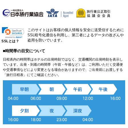
このサイトはお客様の個人情報を安全に送受信するために
SSL暗号化通信を利用し、第三者によるデータの改ざんや
盗用を防いでいます。
SSLとは？
■時間帯の目安について
日程表内の時間帯はホテルの出発時刻ではなく、交通機関の出発時刻を表示し
ています。出発・到着の時間帯（午前・午後など）は、ご利用いただく交通便
や交通事情などにより変更となる場合がありますので、ご出発前にお渡しする
「旅行日程表」にてご確認ください。