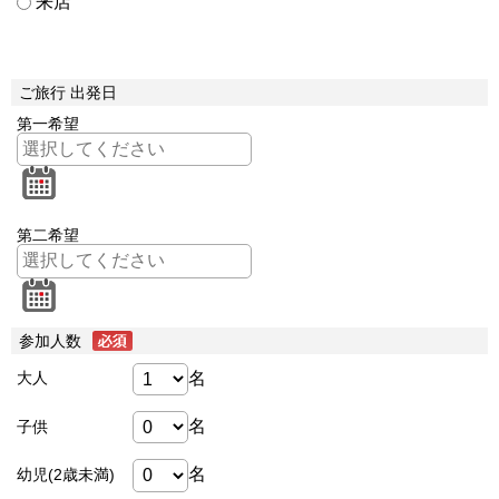
来店
ご旅行 出発日
第一希望
第二希望
参加人数
名
大人
名
子供
名
幼児(2歳未満)