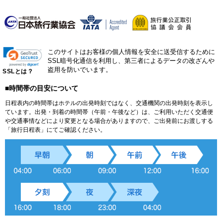
このサイトはお客様の個人情報を安全に送受信するために
SSL暗号化通信を利用し、第三者によるデータの改ざんや
盗用を防いでいます。
SSLとは？
■時間帯の目安について
日程表内の時間帯はホテルの出発時刻ではなく、交通機関の出発時刻を表示し
ています。出発・到着の時間帯（午前・午後など）は、ご利用いただく交通便
や交通事情などにより変更となる場合がありますので、ご出発前にお渡しする
「旅行日程表」にてご確認ください。