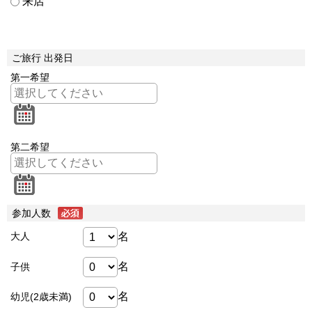
来店
ご旅行 出発日
第一希望
第二希望
参加人数
名
大人
名
子供
名
幼児(2歳未満)