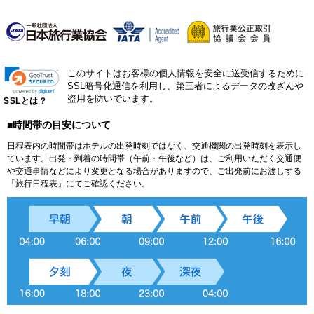
このサイトはお客様の個人情報を安全に送受信するために
SSL暗号化通信を利用し、第三者によるデータの改ざんや
盗用を防いでいます。
SSLとは？
■時間帯の目安について
日程表内の時間帯はホテルの出発時刻ではなく、交通機関の出発時刻を表示し
ています。出発・到着の時間帯（午前・午後など）は、ご利用いただく交通便
や交通事情などにより変更となる場合がありますので、ご出発前にお渡しする
「旅行日程表」にてご確認ください。