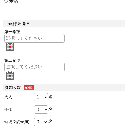
来店
ご旅行 出発日
第一希望
第二希望
参加人数
名
大人
名
子供
名
幼児(2歳未満)