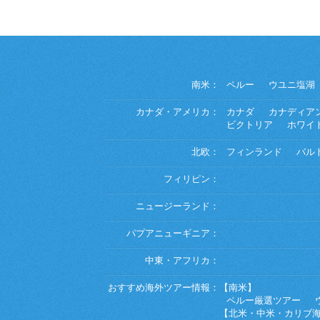
南米：
ペルー
ウユニ塩湖
カナダ・アメリカ：
カナダ
カナディア
ビクトリア
ホワイ
北欧：
フィンランド
バル
フィリピン：
ニュージーランド：
パプアニューギニア：
中東・アフリカ：
おすすめ海外ツアー情報：
【南米】
ペルー厳選ツアー
【北米・中米・カリブ