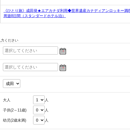
《ひとり旅》成田発★エアカナダ利用◆世界遺産カナディアンロッキー満
周遊8日間（スタンダードホテル泊）
入力ください
大人
人
子供(2～11歳)
人
幼児(2歳未満)
人