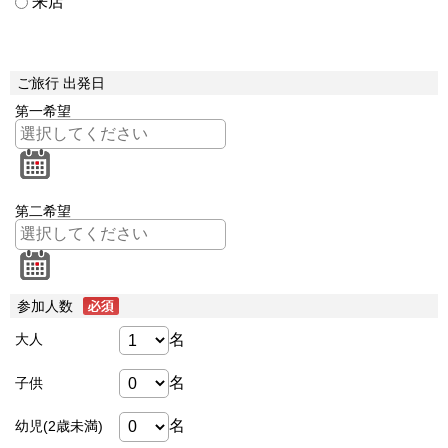
来店
ご旅行 出発日
第一希望
第二希望
参加人数
名
大人
名
子供
名
幼児(2歳未満)