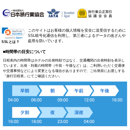
このサイトはお客様の個人情報を安全に送受信するために
SSL暗号化通信を利用し、第三者によるデータの改ざんや
盗用を防いでいます。
SSLとは？
■時間帯の目安について
日程表内の時間帯はホテルの出発時刻ではなく、交通機関の出発時刻を表示し
ています。出発・到着の時間帯（午前・午後など）は、ご利用いただく交通便
や交通事情などにより変更となる場合がありますので、ご出発前にお渡しする
「旅行日程表」にてご確認ください。