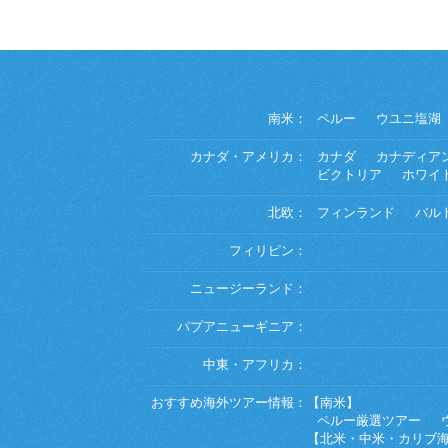
南米：
ペルー
ウユニ塩湖
カナダ・アメリカ：
カナダ
カナディア
ビクトリア
ホワイ
北欧：
フィンランド
バル
フィリピン：
ニュージーランド：
パプアニューギニア：
中東・アフリカ：
おすすめ海外ツアー情報：
【南米】
ペルー厳選ツアー
【北米・中米・カリブ