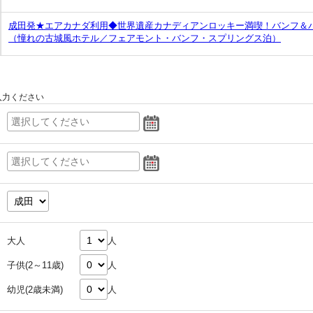
成田発★エアカナダ利用◆世界遺産カナディアンロッキー満喫！バンフ＆バ
（憧れの古城風ホテル／フェアモント・バンフ・スプリングス泊）
入力ください
大人
人
子供(2～11歳)
人
幼児(2歳未満)
人