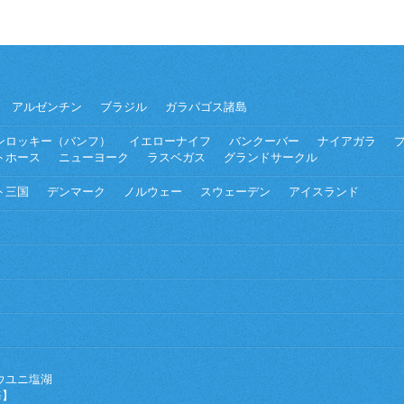
アルゼンチン
ブラジル
ガラパゴス諸島
ンロッキー（バンフ）
イエローナイフ
バンクーバー
ナイアガラ
トホース
ニューヨーク
ラスベガス
グランドサークル
ト三国
デンマーク
ノルウェー
スウェーデン
アイスランド
ウユニ塩湖
海】