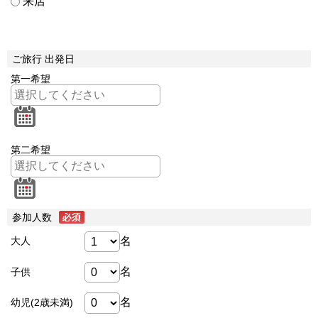
来店
ご旅行 出発日
第一希望
第二希望
参加人数
名
大人
名
子供
名
幼児(2歳未満)