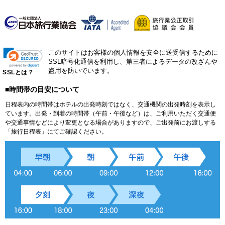
このサイトはお客様の個人情報を安全に送受信するために
SSL暗号化通信を利用し、第三者によるデータの改ざんや
盗用を防いでいます。
SSLとは？
■時間帯の目安について
日程表内の時間帯はホテルの出発時刻ではなく、交通機関の出発時刻を表示し
ています。出発・到着の時間帯（午前・午後など）は、ご利用いただく交通便
や交通事情などにより変更となる場合がありますので、ご出発前にお渡しする
「旅行日程表」にてご確認ください。