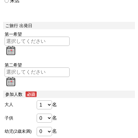
来店
ご旅行 出発日
第一希望
第二希望
参加人数
名
大人
名
子供
名
幼児(2歳未満)