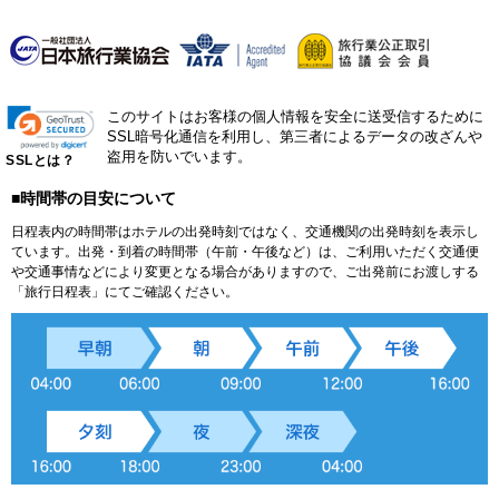
このサイトはお客様の個人情報を安全に送受信するために
SSL暗号化通信を利用し、第三者によるデータの改ざんや
盗用を防いでいます。
SSLとは？
■時間帯の目安について
日程表内の時間帯はホテルの出発時刻ではなく、交通機関の出発時刻を表示し
ています。出発・到着の時間帯（午前・午後など）は、ご利用いただく交通便
や交通事情などにより変更となる場合がありますので、ご出発前にお渡しする
「旅行日程表」にてご確認ください。