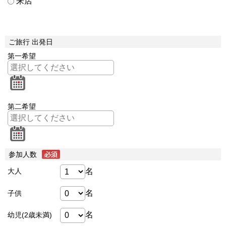
来店
ご旅行 出発日
第一希望
第二希望
参加人数
名
大人
名
子供
名
幼児(2歳未満)