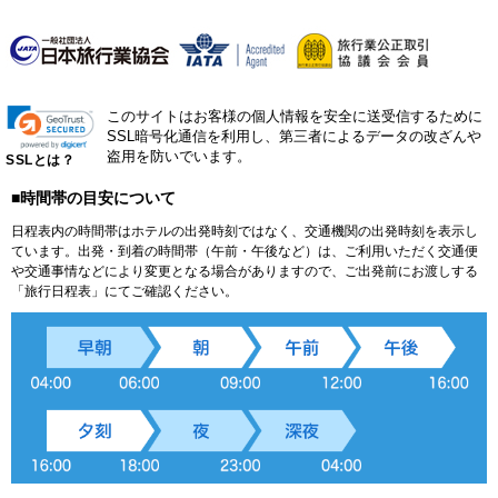
このサイトはお客様の個人情報を安全に送受信するために
SSL暗号化通信を利用し、第三者によるデータの改ざんや
盗用を防いでいます。
SSLとは？
■時間帯の目安について
日程表内の時間帯はホテルの出発時刻ではなく、交通機関の出発時刻を表示し
ています。出発・到着の時間帯（午前・午後など）は、ご利用いただく交通便
や交通事情などにより変更となる場合がありますので、ご出発前にお渡しする
「旅行日程表」にてご確認ください。