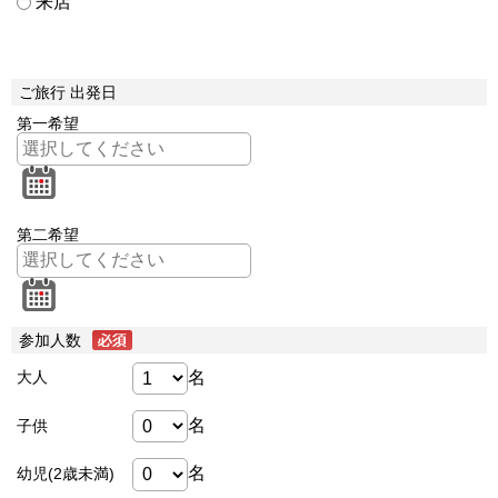
来店
ご旅行 出発日
第一希望
第二希望
参加人数
名
大人
名
子供
名
幼児(2歳未満)