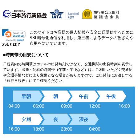
このサイトはお客様の個人情報を安全に送受信するために
SSL暗号化通信を利用し、第三者によるデータの改ざんや
盗用を防いでいます。
SSLとは？
■時間帯の目安について
日程表内の時間帯はホテルの出発時刻ではなく、交通機関の出発時刻を表示し
ています。出発・到着の時間帯（午前・午後など）は、ご利用いただく交通便
や交通事情などにより変更となる場合がありますので、ご出発前にお渡しする
「旅行日程表」にてご確認ください。