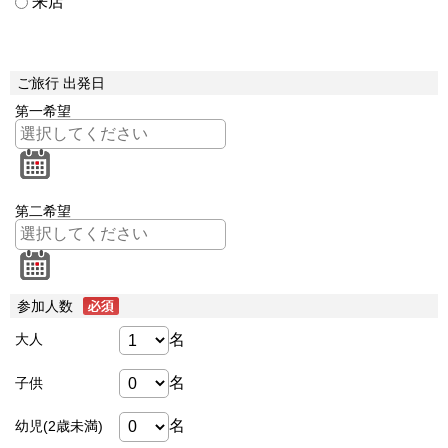
来店
ご旅行 出発日
第一希望
第二希望
参加人数
名
大人
名
子供
名
幼児(2歳未満)