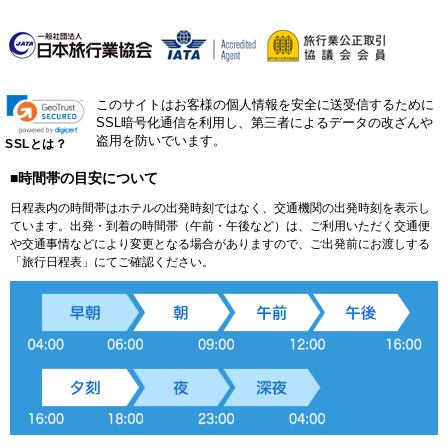
このサイトはお客様の個人情報を安全に送受信するために
SSL暗号化通信を利用し、第三者によるデータの改ざんや
盗用を防いでいます。
SSLとは？
■時間帯の目安について
日程表内の時間帯はホテルの出発時刻ではなく、交通機関の出発時刻を表示し
ています。出発・到着の時間帯（午前・午後など）は、ご利用いただく交通便
や交通事情などにより変更となる場合がありますので、ご出発前にお渡しする
「旅行日程表」にてご確認ください。