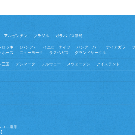
アルゼンチン
ブラジル
ガラパゴス諸島
ンロッキー（バンフ）
イエローナイフ
バンクーバー
ナイアガラ
トホース
ニューヨーク
ラスベガス
グランドサークル
ト三国
デンマーク
ノルウェー
スウェーデン
アイスランド
ウユニ塩湖
海】