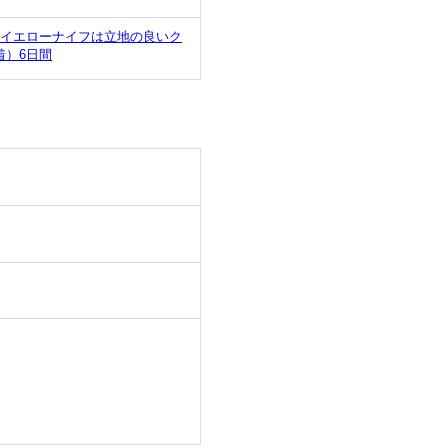
◆イエローナイフは立地の良いク
着）6日間