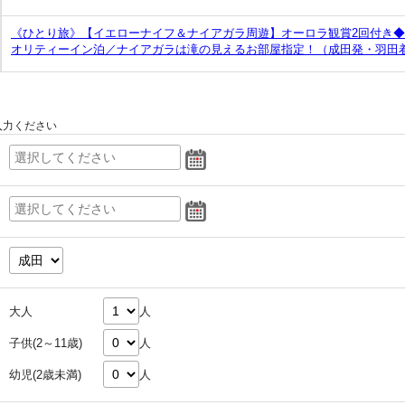
《ひとり旅》【イエローナイフ＆ナイアガラ周遊】オーロラ観賞2回付き
オリティーイン泊／ナイアガラは滝の見えるお部屋指定！（成田発・羽田
入力ください
大人
人
子供(2～11歳)
人
幼児(2歳未満)
人