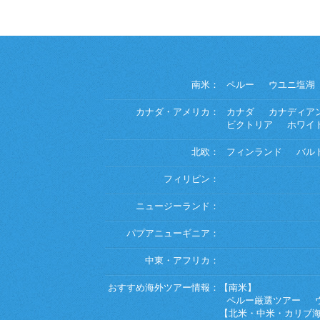
南米：
ペルー
ウユニ塩湖
カナダ・アメリカ：
カナダ
カナディア
ビクトリア
ホワイ
北欧：
フィンランド
バル
フィリピン：
ニュージーランド：
パプアニューギニア：
中東・アフリカ：
おすすめ海外ツアー情報：
【南米】
ペルー厳選ツアー
【北米・中米・カリブ