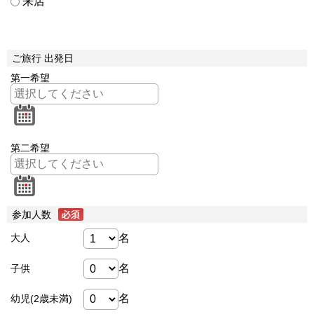
来店
ご旅行 出発日
第一希望
第二希望
参加人数
名
大人
名
子供
名
幼児(2歳未満)