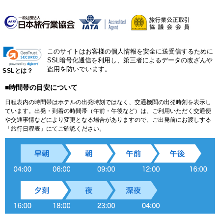
このサイトはお客様の個人情報を安全に送受信するために
SSL暗号化通信を利用し、第三者によるデータの改ざんや
盗用を防いでいます。
SSLとは？
■時間帯の目安について
日程表内の時間帯はホテルの出発時刻ではなく、交通機関の出発時刻を表示し
ています。出発・到着の時間帯（午前・午後など）は、ご利用いただく交通便
や交通事情などにより変更となる場合がありますので、ご出発前にお渡しする
「旅行日程表」にてご確認ください。