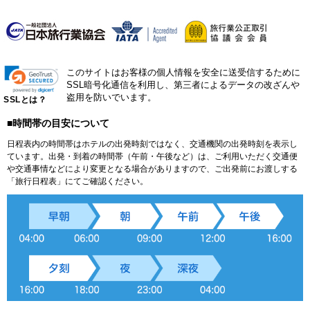
このサイトはお客様の個人情報を安全に送受信するために
SSL暗号化通信を利用し、第三者によるデータの改ざんや
盗用を防いでいます。
SSLとは？
■時間帯の目安について
日程表内の時間帯はホテルの出発時刻ではなく、交通機関の出発時刻を表示し
ています。出発・到着の時間帯（午前・午後など）は、ご利用いただく交通便
や交通事情などにより変更となる場合がありますので、ご出発前にお渡しする
「旅行日程表」にてご確認ください。