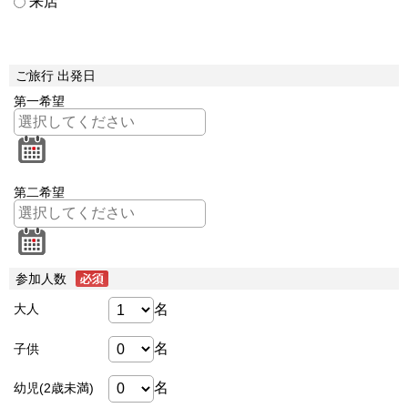
来店
ご旅行 出発日
第一希望
第二希望
参加人数
名
大人
名
子供
名
幼児(2歳未満)