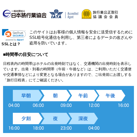
このサイトはお客様の個人情報を安全に送受信するために
SSL暗号化通信を利用し、第三者によるデータの改ざんや
盗用を防いでいます。
SSLとは？
■時間帯の目安について
日程表内の時間帯はホテルの出発時刻ではなく、交通機関の出発時刻を表示し
ています。出発・到着の時間帯（午前・午後など）は、ご利用いただく交通便
や交通事情などにより変更となる場合がありますので、ご出発前にお渡しする
「旅行日程表」にてご確認ください。