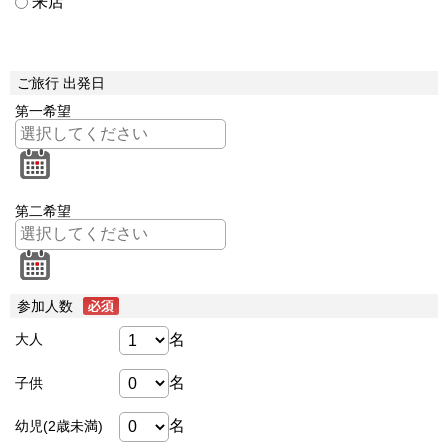
来店
ご旅行 出発日
第一希望
第二希望
参加人数
名
大人
名
子供
名
幼児(2歳未満)