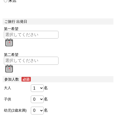
来店
ご旅行 出発日
第一希望
第二希望
参加人数
名
大人
名
子供
名
幼児(2歳未満)