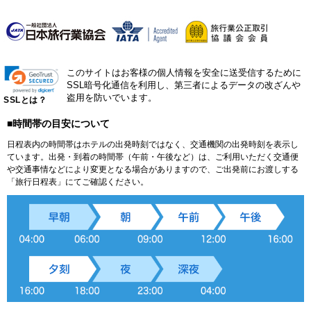
このサイトはお客様の個人情報を安全に送受信するために
SSL暗号化通信を利用し、第三者によるデータの改ざんや
盗用を防いでいます。
SSLとは？
■時間帯の目安について
日程表内の時間帯はホテルの出発時刻ではなく、交通機関の出発時刻を表示し
ています。出発・到着の時間帯（午前・午後など）は、ご利用いただく交通便
や交通事情などにより変更となる場合がありますので、ご出発前にお渡しする
「旅行日程表」にてご確認ください。