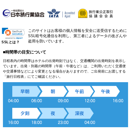
このサイトはお客様の個人情報を安全に送受信するために
SSL暗号化通信を利用し、第三者によるデータの改ざんや
盗用を防いでいます。
SSLとは？
■時間帯の目安について
日程表内の時間帯はホテルの出発時刻ではなく、交通機関の出発時刻を表示し
ています。出発・到着の時間帯（午前・午後など）は、ご利用いただく交通便
や交通事情などにより変更となる場合がありますので、ご出発前にお渡しする
「旅行日程表」にてご確認ください。