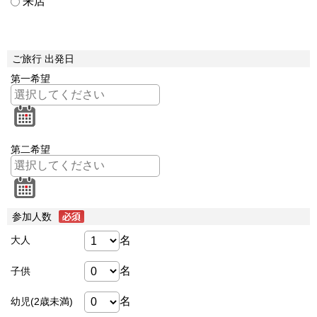
来店
ご旅行 出発日
第一希望
第二希望
参加人数
名
大人
名
子供
名
幼児(2歳未満)