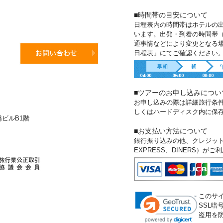
■時間帯の目安について
日程表内の時間帯はホテルの
います。出発・到着の時間帯
通事情などにより変更となる
日程表」にてご確認ください
■ツアーのお申し込みについ
お申し込みの際は詳細旅行条
しくはハードディスク内に保
新橋ビルB1階
■お支払い方法について
銀行振り込みの他、クレジットカー
EXPRESS、DINERS）が
このサ
SSL
盗用を