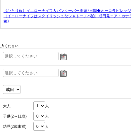
《ひとり旅》イエローナイフ＆バンクーバー周遊7日間◆オーロラビレッジ
（イエローナイフはスタイリッシュなシャトーノバ泊）成田発エア・カナダ
象》
入力ください
大人
人
子供(2～11歳)
人
幼児(2歳未満)
人