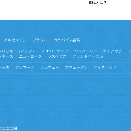
SSLとは？
アルゼンチン
ブラジル
ガラパゴス諸島
ンロッキー（バンフ）
イエローナイフ
バンクーバー
ナイアガラ
トホース
ニューヨーク
ラスベガス
グランドサークル
ト三国
デンマーク
ノルウェー
スウェーデン
アイスランド
ウユニ塩湖