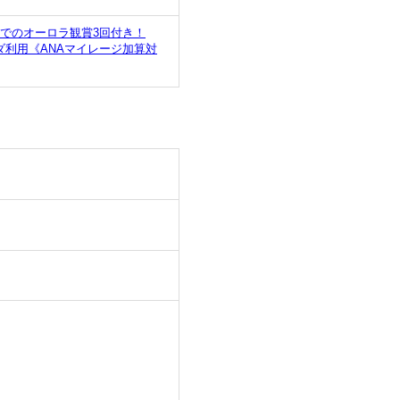
でのオーロラ観賞3回付き！
利用《ANAマイレージ加算対