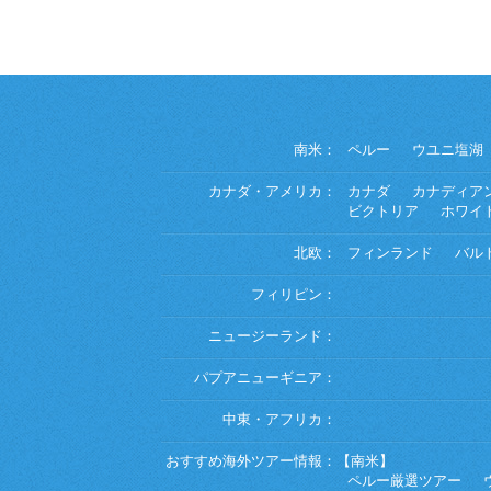
南米：
ペルー
ウユニ塩湖
カナダ・アメリカ：
カナダ
カナディア
ビクトリア
ホワイ
北欧：
フィンランド
バル
フィリピン：
ニュージーランド：
パプアニューギニア：
中東・アフリカ：
おすすめ海外ツアー情報：
【南米】
ペルー厳選ツアー