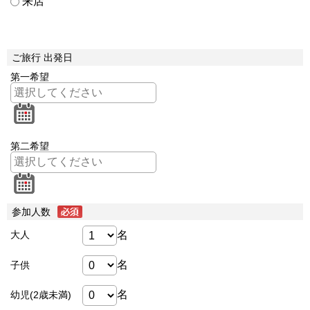
来店
ご旅行 出発日
第一希望
第二希望
参加人数
名
大人
名
子供
名
幼児(2歳未満)