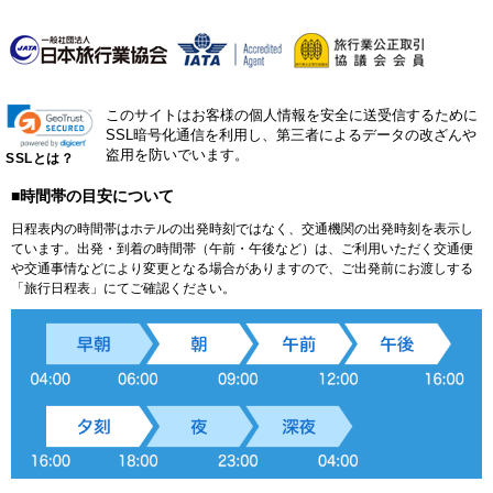
このサイトはお客様の個人情報を安全に送受信するために
SSL暗号化通信を利用し、第三者によるデータの改ざんや
盗用を防いでいます。
SSLとは？
■時間帯の目安について
日程表内の時間帯はホテルの出発時刻ではなく、交通機関の出発時刻を表示し
ています。出発・到着の時間帯（午前・午後など）は、ご利用いただく交通便
や交通事情などにより変更となる場合がありますので、ご出発前にお渡しする
「旅行日程表」にてご確認ください。