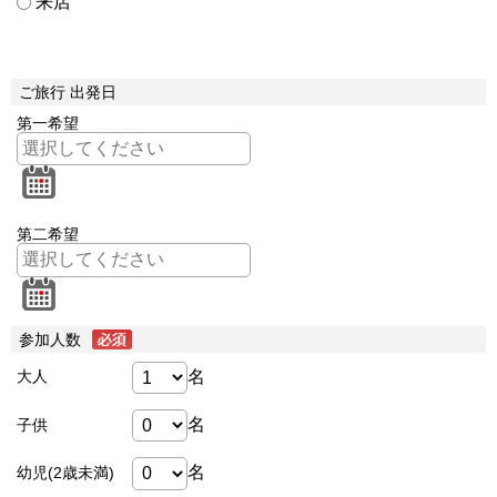
来店
ご旅行 出発日
第一希望
第二希望
参加人数
名
大人
名
子供
名
幼児(2歳未満)