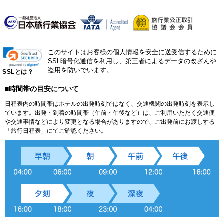
このサイトはお客様の個人情報を安全に送受信するために
SSL暗号化通信を利用し、第三者によるデータの改ざんや
盗用を防いでいます。
SSLとは？
■時間帯の目安について
日程表内の時間帯はホテルの出発時刻ではなく、交通機関の出発時刻を表示し
ています。出発・到着の時間帯（午前・午後など）は、ご利用いただく交通便
や交通事情などにより変更となる場合がありますので、ご出発前にお渡しする
「旅行日程表」にてご確認ください。