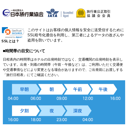
このサイトはお客様の個人情報を安全に送受信するために
SSL暗号化通信を利用し、第三者によるデータの改ざんや
盗用を防いでいます。
SSLとは？
■時間帯の目安について
日程表内の時間帯はホテルの出発時刻ではなく、交通機関の出発時刻を表示し
ています。出発・到着の時間帯（午前・午後など）は、ご利用いただく交通便
や交通事情などにより変更となる場合がありますので、ご出発前にお渡しする
「旅行日程表」にてご確認ください。