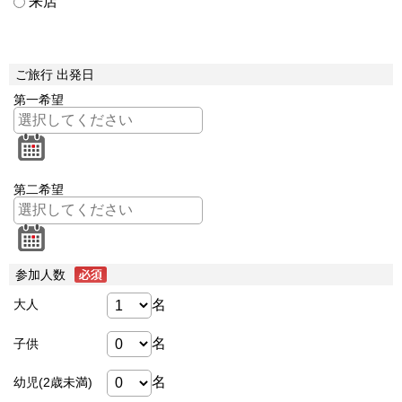
来店
ご旅行 出発日
第一希望
第二希望
参加人数
名
大人
名
子供
名
幼児(2歳未満)