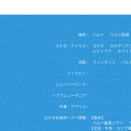
南米：
ペルー
ウユニ塩湖
カナダ・アメリカ：
カナダ
カナディア
ビクトリア
ホワイ
北欧：
フィンランド
バル
フィリピン：
ニュージーランド：
パプアニューギニア：
中東・アフリカ：
おすすめ海外ツアー情報：
【南米】
ペルー厳選ツアー
【北米・中米・カリブ