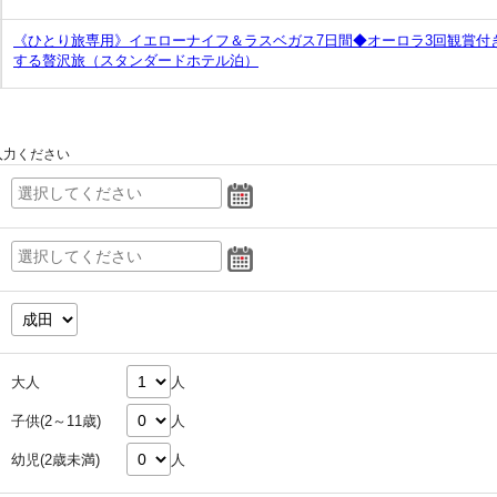
《ひとり旅専用》イエローナイフ＆ラスベガス7日間◆オーロラ3回観賞付
する贅沢旅（スタンダードホテル泊）
入力ください
大人
人
子供(2～11歳)
人
幼児(2歳未満)
人