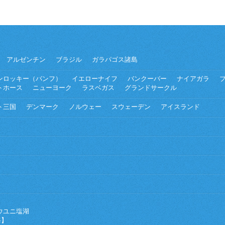
アルゼンチン
ブラジル
ガラパゴス諸島
ンロッキー（バンフ）
イエローナイフ
バンクーバー
ナイアガラ
トホース
ニューヨーク
ラスベガス
グランドサークル
ト三国
デンマーク
ノルウェー
スウェーデン
アイスランド
ウユニ塩湖
海】