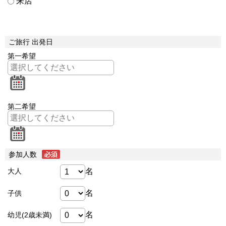
来店
ご旅行 出発日
第一希望
第二希望
参加人数
名
大人
名
子供
名
幼児(2歳未満)