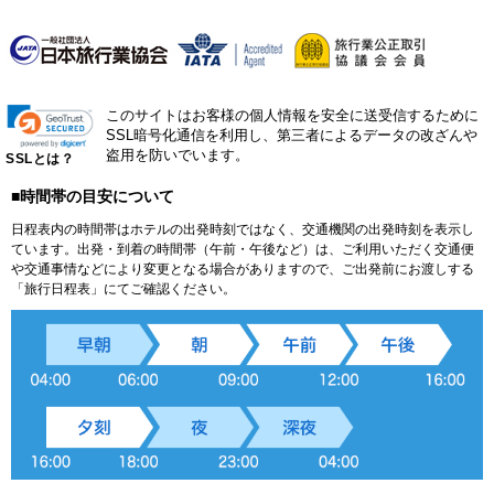
このサイトはお客様の個人情報を安全に送受信するために
SSL暗号化通信を利用し、第三者によるデータの改ざんや
盗用を防いでいます。
SSLとは？
■時間帯の目安について
日程表内の時間帯はホテルの出発時刻ではなく、交通機関の出発時刻を表示し
ています。出発・到着の時間帯（午前・午後など）は、ご利用いただく交通便
や交通事情などにより変更となる場合がありますので、ご出発前にお渡しする
「旅行日程表」にてご確認ください。