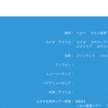
南米：
ペルー
ウユニ塩湖
カナダ・アメリカ：
カナダ
カナディア
ビクトリア
ホワイ
北欧：
フィンランド
バル
フィリピン：
ニュージーランド：
パプアニューギニア：
中東・アフリカ：
おすすめ海外ツアー情報：
【南米】
ペルー厳選ツアー