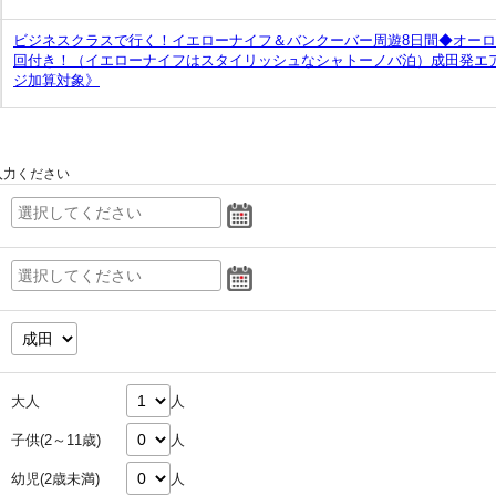
ビジネスクラスで行く！イエローナイフ＆バンクーバー周遊8日間◆オーロ
回付き！（イエローナイフはスタイリッシュなシャトーノバ泊）成田発エア
ジ加算対象》
入力ください
大人
人
子供(2～11歳)
人
幼児(2歳未満)
人