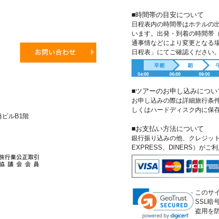
■時間帯の目安について
日程表内の時間帯はホテルの
います。出発・到着の時間帯
通事情などにより変更となる
日程表」にてご確認ください
■ツアーのお申し込みについ
お申し込みの際は詳細旅行条
しくはハードディスク内に保
新橋ビルB1階
■お支払い方法について
銀行振り込みの他、クレジットカー
EXPRESS、DINERS）が
このサ
SSL
盗用を