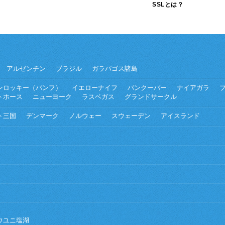
SSLとは？
アルゼンチン
ブラジル
ガラパゴス諸島
ンロッキー（バンフ）
イエローナイフ
バンクーバー
ナイアガラ
トホース
ニューヨーク
ラスベガス
グランドサークル
ト三国
デンマーク
ノルウェー
スウェーデン
アイスランド
ウユニ塩湖