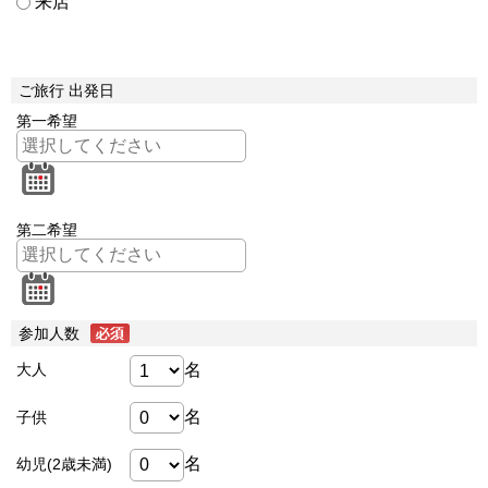
来店
ご旅行 出発日
第一希望
第二希望
参加人数
名
大人
名
子供
名
幼児(2歳未満)