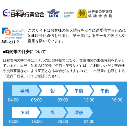
このサイトはお客様の個人情報を安全に送受信するために
SSL暗号化通信を利用し、第三者によるデータの改ざんや
盗用を防いでいます。
SSLとは？
■時間帯の目安について
日程表内の時間帯はホテルの出発時刻ではなく、交通機関の出発時刻を表示し
ています。出発・到着の時間帯（午前・午後など）は、ご利用いただく交通便
や交通事情などにより変更となる場合がありますので、ご出発前にお渡しする
「旅行日程表」にてご確認ください。