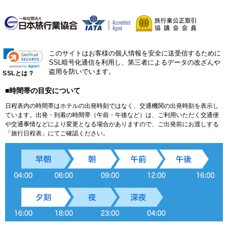
このサイトはお客様の個人情報を安全に送受信するために
SSL暗号化通信を利用し、第三者によるデータの改ざんや
盗用を防いでいます。
SSLとは？
■時間帯の目安について
日程表内の時間帯はホテルの出発時刻ではなく、交通機関の出発時刻を表示し
ています。出発・到着の時間帯（午前・午後など）は、ご利用いただく交通便
や交通事情などにより変更となる場合がありますので、ご出発前にお渡しする
「旅行日程表」にてご確認ください。