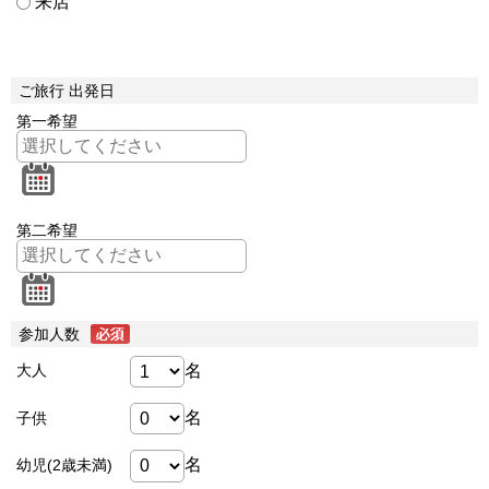
来店
ご旅行 出発日
第一希望
第二希望
参加人数
名
大人
名
子供
名
幼児(2歳未満)