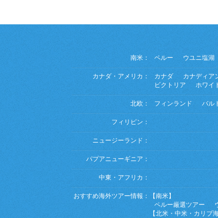
南米：
ペルー
ウユニ塩湖
カナダ・アメリカ：
カナダ
カナディア
ビクトリア
ホワイ
北欧：
フィンランド
バル
フィリピン：
ニュージーランド：
パプアニューギニア：
中東・アフリカ：
おすすめ海外ツアー情報：
【南米】
ペルー厳選ツアー
【北米・中米・カリブ