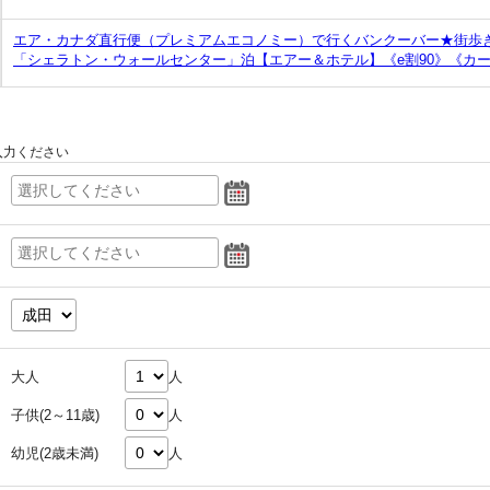
エア・カナダ直行便（プレミアムエコノミー）で行くバンクーバー★街歩
「シェラトン・ウォールセンター」泊【エアー＆ホテル】《e割90》《カー
入力ください
大人
人
子供(2～11歳)
人
幼児(2歳未満)
人