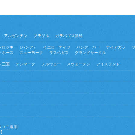
アルゼンチン
ブラジル
ガラパゴス諸島
ンロッキー（バンフ）
イエローナイフ
バンクーバー
ナイアガラ
トホース
ニューヨーク
ラスベガス
グランドサークル
ト三国
デンマーク
ノルウェー
スウェーデン
アイスランド
ウユニ塩湖
海】