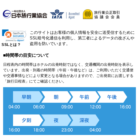
このサイトはお客様の個人情報を安全に送受信するために
SSL暗号化通信を利用し、第三者によるデータの改ざんや
盗用を防いでいます。
SSLとは？
■時間帯の目安について
日程表内の時間帯はホテルの出発時刻ではなく、交通機関の出発時刻を表示し
ています。出発・到着の時間帯（午前・午後など）は、ご利用いただく交通便
や交通事情などにより変更となる場合がありますので、ご出発前にお渡しする
「旅行日程表」にてご確認ください。