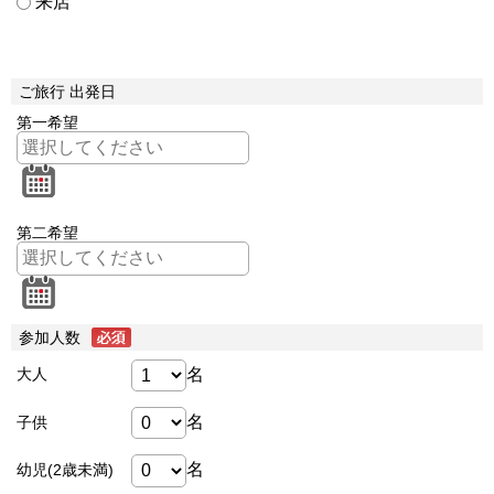
来店
ご旅行 出発日
第一希望
第二希望
参加人数
名
大人
名
子供
名
幼児(2歳未満)