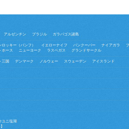
アルゼンチン
ブラジル
ガラパゴス諸島
ンロッキー（バンフ）
イエローナイフ
バンクーバー
ナイアガラ
トホース
ニューヨーク
ラスベガス
グランドサークル
ト三国
デンマーク
ノルウェー
スウェーデン
アイスランド
ウユニ塩湖
海】