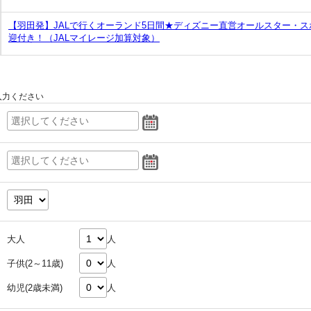
【羽田発】JALで行くオーランド5日間★ディズニー直営オールスター・
迎付き！（JALマイレージ加算対象）
入力ください
大人
人
子供(2～11歳)
人
幼児(2歳未満)
人