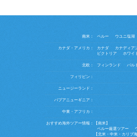
南米：
ペルー
ウユニ塩湖
カナダ・アメリカ：
カナダ
カナディア
ビクトリア
ホワイ
北欧：
フィンランド
バル
フィリピン：
ニュージーランド：
パプアニューギニア：
中東・アフリカ：
おすすめ海外ツアー情報：
【南米】
ペルー厳選ツアー
【北米・中米・カリブ