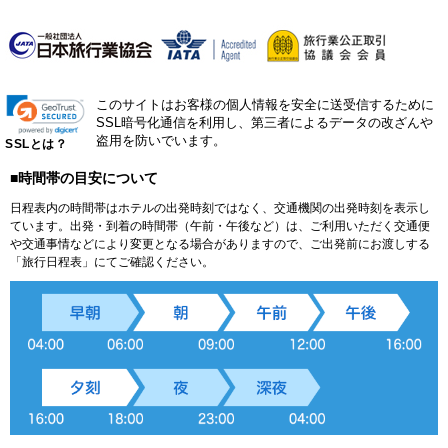
このサイトはお客様の個人情報を安全に送受信するために
SSL暗号化通信を利用し、第三者によるデータの改ざんや
盗用を防いでいます。
SSLとは？
■時間帯の目安について
日程表内の時間帯はホテルの出発時刻ではなく、交通機関の出発時刻を表示し
ています。出発・到着の時間帯（午前・午後など）は、ご利用いただく交通便
や交通事情などにより変更となる場合がありますので、ご出発前にお渡しする
「旅行日程表」にてご確認ください。