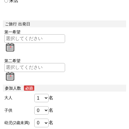
来店
ご旅行 出発日
第一希望
第二希望
参加人数
名
大人
名
子供
名
幼児(2歳未満)