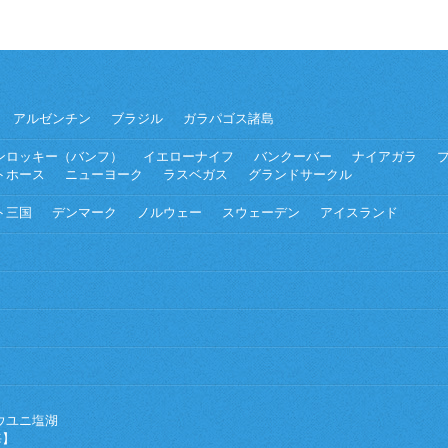
アルゼンチン
ブラジル
ガラパゴス諸島
ンロッキー（バンフ）
イエローナイフ
バンクーバー
ナイアガラ
トホース
ニューヨーク
ラスベガス
グランドサークル
ト三国
デンマーク
ノルウェー
スウェーデン
アイスランド
ウユニ塩湖
海】