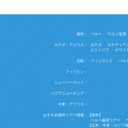
南米：
ペルー
ウユニ塩湖
カナダ・アメリカ：
カナダ
カナディア
ビクトリア
ホワイ
北欧：
フィンランド
バル
フィリピン：
ニュージーランド：
パプアニューギニア：
中東・アフリカ：
おすすめ海外ツアー情報：
【南米】
ペルー厳選ツアー
【北米・中米・カリブ