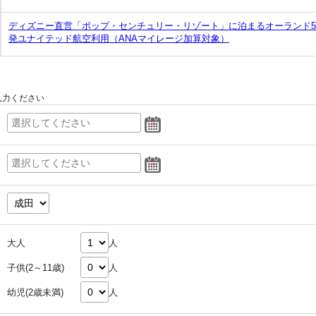
ディズニー直営「ポップ・センチュリー・リゾート」に泊まるオーランド
発ユナイテッド航空利用（ANAマイレージ加算対象）
入力ください
大人
人
子供(2～11歳)
人
幼児(2歳未満)
人