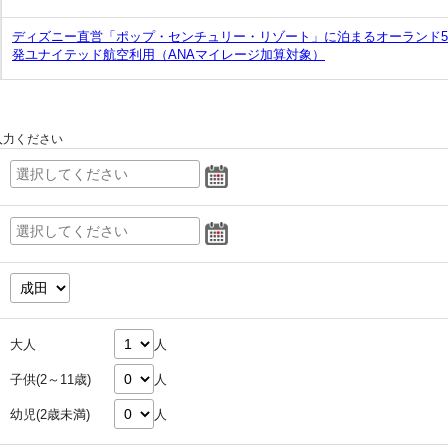
ディズニー直営「ポップ・センチュリー・リゾート」に泊まるオーランド
発ユナイテッド航空利用（ANAマイレージ加算対象）
入力ください
大人
人
子供(2～11歳)
人
幼児(2歳未満)
人