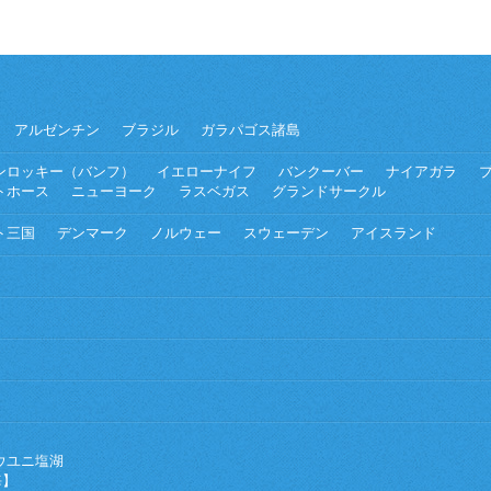
アルゼンチン
ブラジル
ガラパゴス諸島
ンロッキー（バンフ）
イエローナイフ
バンクーバー
ナイアガラ
トホース
ニューヨーク
ラスベガス
グランドサークル
ト三国
デンマーク
ノルウェー
スウェーデン
アイスランド
ウユニ塩湖
海】