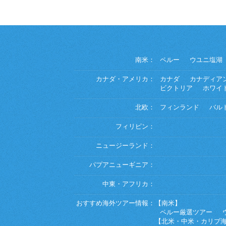
南米：
ペルー
ウユニ塩湖
カナダ・アメリカ：
カナダ
カナディア
ビクトリア
ホワイ
北欧：
フィンランド
バル
フィリピン：
ニュージーランド：
パプアニューギニア：
中東・アフリカ：
おすすめ海外ツアー情報：
【南米】
ペルー厳選ツアー
【北米・中米・カリブ