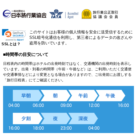
このサイトはお客様の個人情報を安全に送受信するために
SSL暗号化通信を利用し、第三者によるデータの改ざんや
盗用を防いでいます。
SSLとは？
■時間帯の目安について
日程表内の時間帯はホテルの出発時刻ではなく、交通機関の出発時刻を表示し
ています。出発・到着の時間帯（午前・午後など）は、ご利用いただく交通便
や交通事情などにより変更となる場合がありますので、ご出発前にお渡しする
「旅行日程表」にてご確認ください。