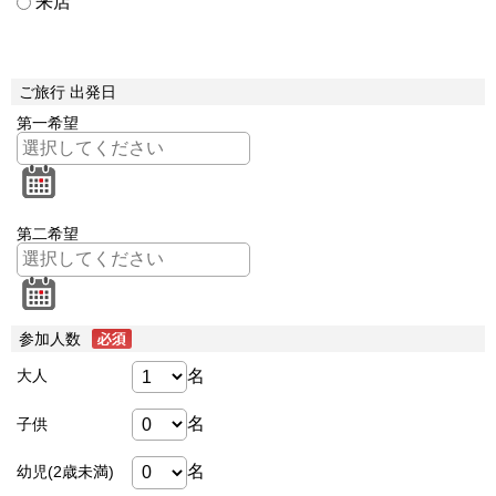
来店
ご旅行 出発日
第一希望
第二希望
参加人数
名
大人
名
子供
名
幼児(2歳未満)