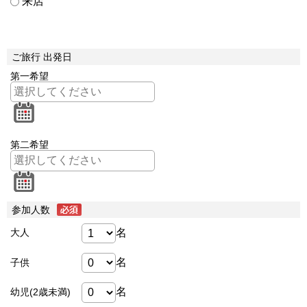
来店
ご旅行 出発日
第一希望
第二希望
参加人数
名
大人
名
子供
名
幼児(2歳未満)