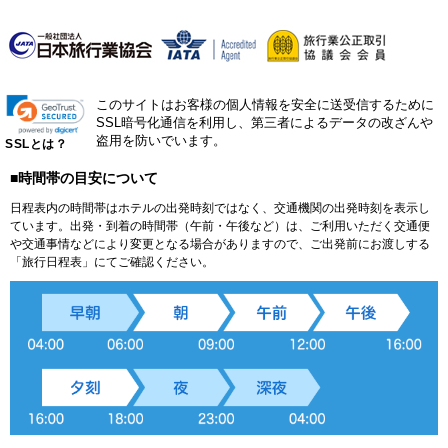
このサイトはお客様の個人情報を安全に送受信するために
SSL暗号化通信を利用し、第三者によるデータの改ざんや
盗用を防いでいます。
SSLとは？
■時間帯の目安について
日程表内の時間帯はホテルの出発時刻ではなく、交通機関の出発時刻を表示し
ています。出発・到着の時間帯（午前・午後など）は、ご利用いただく交通便
や交通事情などにより変更となる場合がありますので、ご出発前にお渡しする
「旅行日程表」にてご確認ください。