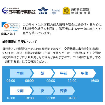
このサイトはお客様の個人情報を安全に送受信するために
SSL暗号化通信を利用し、第三者によるデータの改ざんや
盗用を防いでいます。
SSLとは？
■時間帯の目安について
日程表内の時間帯はホテルの出発時刻ではなく、交通機関の出発時刻を表示し
ています。出発・到着の時間帯（午前・午後など）は、ご利用いただく交通便
や交通事情などにより変更となる場合がありますので、ご出発前にお渡しする
「旅行日程表」にてご確認ください。