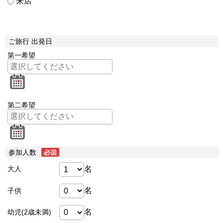
来店
ご旅行 出発日
第一希望
第二希望
参加人数
名
大人
名
子供
名
幼児(2歳未満)