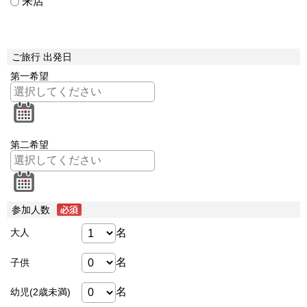
来店
ご旅行 出発日
第一希望
第二希望
参加人数
名
大人
名
子供
名
幼児(2歳未満)