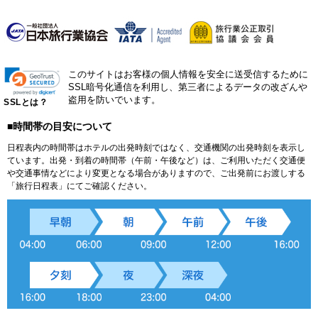
このサイトはお客様の個人情報を安全に送受信するために
SSL暗号化通信を利用し、第三者によるデータの改ざんや
盗用を防いでいます。
SSLとは？
■時間帯の目安について
日程表内の時間帯はホテルの出発時刻ではなく、交通機関の出発時刻を表示し
ています。出発・到着の時間帯（午前・午後など）は、ご利用いただく交通便
や交通事情などにより変更となる場合がありますので、ご出発前にお渡しする
「旅行日程表」にてご確認ください。