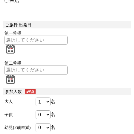
来店
ご旅行 出発日
第一希望
第二希望
参加人数
名
大人
名
子供
名
幼児(2歳未満)