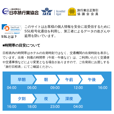
このサイトはお客様の個人情報を安全に送受信するために
SSL暗号化通信を利用し、第三者によるデータの改ざんや
盗用を防いでいます。
SSLとは？
■時間帯の目安について
日程表内の時間帯はホテルの出発時刻ではなく、交通機関の出発時刻を表示し
ています。出発・到着の時間帯（午前・午後など）は、ご利用いただく交通便
や交通事情などにより変更となる場合がありますので、ご出発前にお渡しする
「旅行日程表」にてご確認ください。