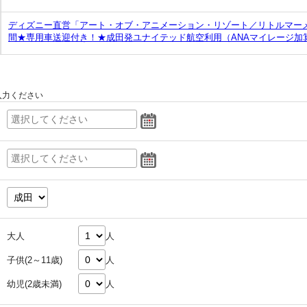
ディズニー直営「アート・オブ・アニメーション・リゾート／リトルマー
間★専用車送迎付き！★成田発ユナイテッド航空利用（ANAマイレージ加
入力ください
大人
人
子供(2～11歳)
人
幼児(2歳未満)
人