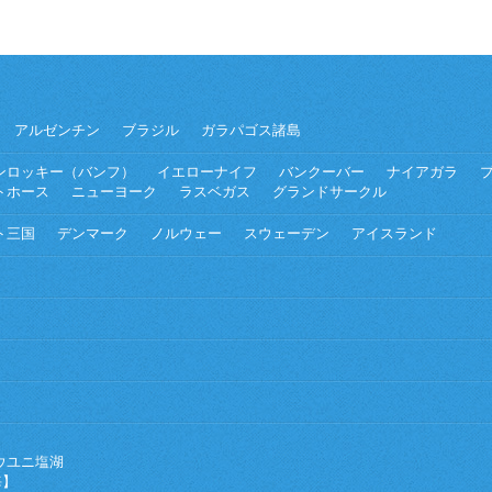
アルゼンチン
ブラジル
ガラパゴス諸島
ンロッキー（バンフ）
イエローナイフ
バンクーバー
ナイアガラ
トホース
ニューヨーク
ラスベガス
グランドサークル
ト三国
デンマーク
ノルウェー
スウェーデン
アイスランド
ウユニ塩湖
海】