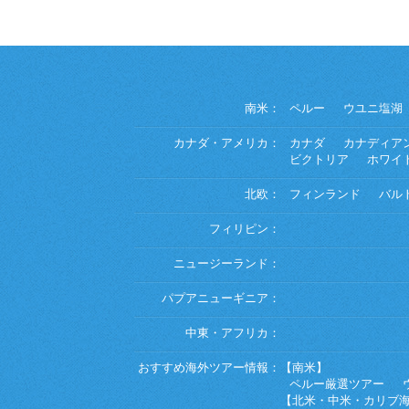
南米：
ペルー
ウユニ塩湖
カナダ・アメリカ：
カナダ
カナディア
ビクトリア
ホワイ
北欧：
フィンランド
バル
フィリピン：
ニュージーランド：
パプアニューギニア：
中東・アフリカ：
おすすめ海外ツアー情報：
【南米】
ペルー厳選ツアー
【北米・中米・カリブ