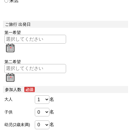
来店
ご旅行 出発日
第一希望
第二希望
参加人数
名
大人
名
子供
名
幼児(2歳未満)