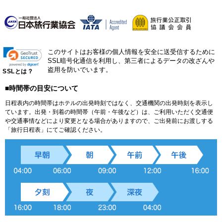
このサイトはお客様の個人情報を安全に送受信するために
SSL暗号化通信を利用し、第三者によるデータの改ざんや
盗用を防いでいます。
SSLとは？
■時間帯の目安について
日程表内の時間帯はホテルの出発時刻ではなく、交通機関の出発時刻を表示し
ています。出発・到着の時間帯（午前・午後など）は、ご利用いただく交通便
や交通事情などにより変更となる場合がありますので、ご出発前にお渡しする
「旅行日程表」にてご確認ください。