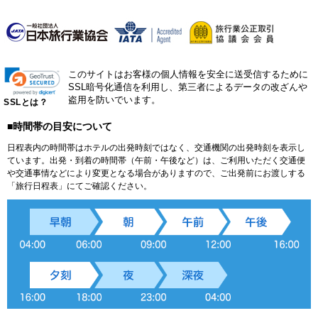
このサイトはお客様の個人情報を安全に送受信するために
SSL暗号化通信を利用し、第三者によるデータの改ざんや
盗用を防いでいます。
SSLとは？
■時間帯の目安について
日程表内の時間帯はホテルの出発時刻ではなく、交通機関の出発時刻を表示し
ています。出発・到着の時間帯（午前・午後など）は、ご利用いただく交通便
や交通事情などにより変更となる場合がありますので、ご出発前にお渡しする
「旅行日程表」にてご確認ください。