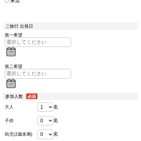
来店
ご旅行 出発日
第一希望
第二希望
参加人数
名
大人
名
子供
名
幼児(2歳未満)